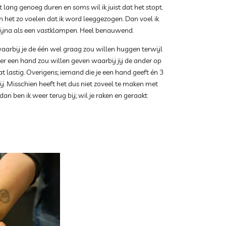
lang genoeg duren en soms wil ik juist dat het stopt.
 het zo voelen dat ik word leeggezogen. Dan voel ik
bijna als een vastklampen. Heel benauwend.
aarbij je de één wel graag zou willen huggen terwijl
ever een hand zou willen geven waarbij jij de ander op
t lastig. Overigens; iemand die je een hand geeft én 3
ij. Misschien heeft het dus niet zoveel te maken met
dan ben ik weer terug bij; wil je raken en geraakt