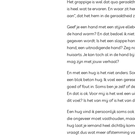
Het grappige is wel dat qua geraakth
is heel wat te ervaren. En waar zit he
aan”, dat het hem in de geraaktheid zit
Geef je een hand met een stijve ell
de hand warm? En dat bedoel ik niet
gegeven wordt. Is het een slappe hand
hand, een uitnodigende hand? Zeg nou
huisarts. Je kan toch al in de hand b
mag zijn met jouw verhaal?
En met een hug is het niet anders. So
een blok beton hug. Ik voel een geres
goed of fout in. Soms ben je zelf of d
En dat is ok. Voor mij is het wel een 
dit voel? Is het van mij of is het van 
Een hug vind ik persoonlijk soms ook 
die ongeveer moet vasthouden, maar 
hug laat je iemand heel dichtbij kome
vraagt dus wat meer afstemming van 