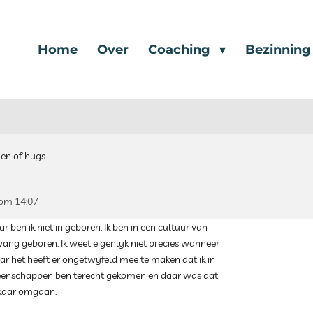
Home
Over
Coaching
Bezinnin
en of hugs
 om 14:07
ar ben ik niet in geboren. Ik ben in een cultuur van
ang geboren. Ik weet eigenlijk niet precies wanneer
r het heeft er ongetwijfeld mee te maken dat ik in
eenschappen ben terecht gekomen en daar was dat
lkaar omgaan.