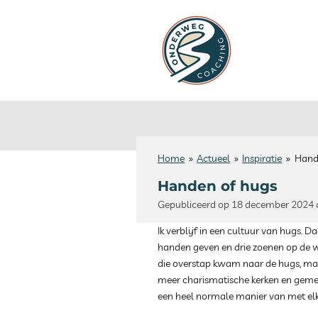
Ga
direct
naar
de
hoofdinhoud
Home
»
Actueel
»
Inspiratie
»
Hand
Handen of hugs
Gepubliceerd op 18 december 2024
Ik verblijf in een cultuur van hugs. Da
handen geven en drie zoenen op de w
die overstap kwam naar de hugs, maa
meer charismatische kerken en gem
een heel normale manier van met e